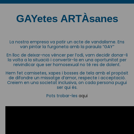
GAYetes ARTÀsanes
La nostra empresa va patir un acte de vandalisme. Ens
van pintar la furgoneta amb la paraula “GAY”
En lloc de deixar-nos vèncer per l’odi, vam decidir donar-li
la volta a la situació i convertir-la en una oportunitat per
reivindicar que ser homosexual no té res de dolent.
Hem fet camisetes, xapes i bosses de tela amb el propòsit
de difondre un missatge d’amor, respecte i acceptació.
Creiem en una societat inclusiva, on cada persona pugui
ser qui és.
Pots trobar-les
aqui