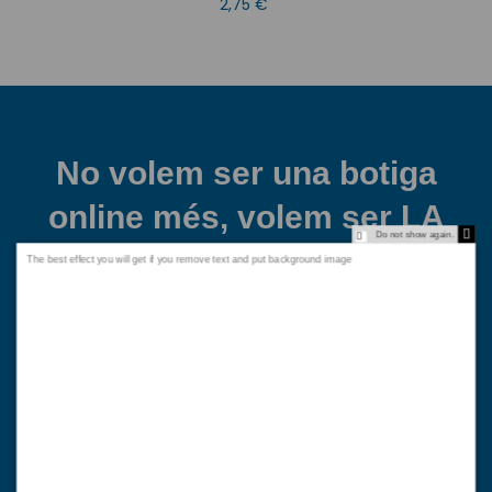
2,75 €
No volem ser una botiga
online més, volem ser LA
Do not show again.
TEVA
The best effect you will get if you remove text and put background image
Eficaç
Treballem per entregar-te la teva comanda en les millors
condicions i el més aviat possible. Ens obsessiona la millora
contínua, per donar-te sempre el millor servei.