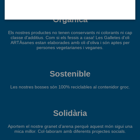
Orgànica
Els nostres productes no tenen conservants ni colorants ni cap
classe d'additius. Com si els fessis a casa! Les Galletes d'oli
ARTÀsanes estan elaborades amb oli d'oliva i són aptes per
persones vegetarianes i veganes.
Sostenible
Les nostres bosses són 100% reciclables al contenidor groc.
Solidària
Aportem el nostre granet d’arena perquè aquest món sigui una
mica millor. Col·laboram amb diferents projectes socials.