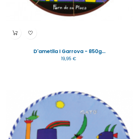
D'ametlla I Garrova - 850g...
19,95 €