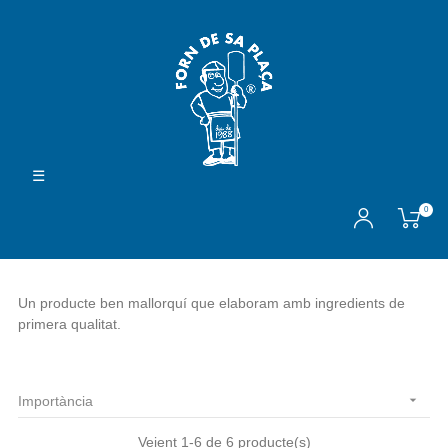
Navegación
☰
de
palanca
0
Un producte ben mallorquí que elaboram amb ingredients de
primera qualitat.

Importància
Veient 1-6 de 6 producte(s)