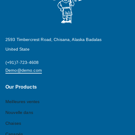
2593 Timbercrest Road, Chisana, Alaska Badalas
United State
(+91)7-723-4608
Demo@demo.com
Our Products
Meilleures ventes
Nouvelle dans
Chaises
Canapés