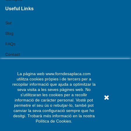
Useful Links
Sur
Blog
FAQs
Contact
La pàgina web www.forndesaplaca.com
utilitza cookies pròpies i de tercers per a
SUBSCRIU-TE
recopilar informació que ajuda a optimitzar la
seva visita a les seves pàgines web. No
s'utilitzaran les cookies per a recollir
Aquesta web utilitza cookies pròpies i de tercers per
optimitzar i adaptar-se a la vostra navegació i les vostres
informació de caràcter personal. Vostè pot
preferències, entre altres tasques.
Més informació
permetre el seu ús o rebutjar-lo, també pot
canviar la seva configuració sempre que ho
desitgi. Trobarà més informació en la nostra
Copyright © 2019
Auros.
All rights reserved.
ACCEPT
Política de Cookies.