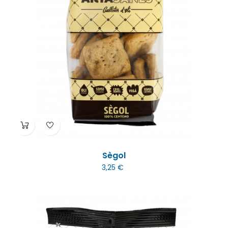
Sègol
3,25 €