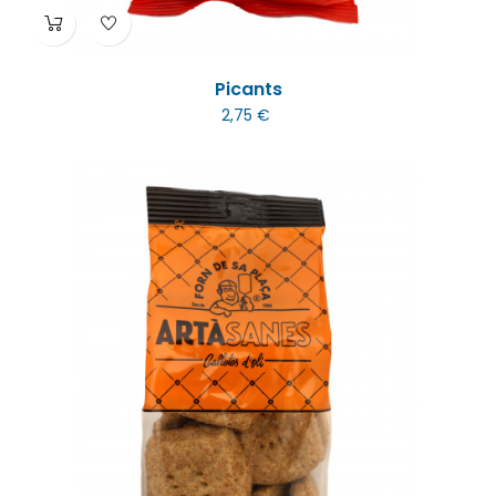
Picants
2,75 €