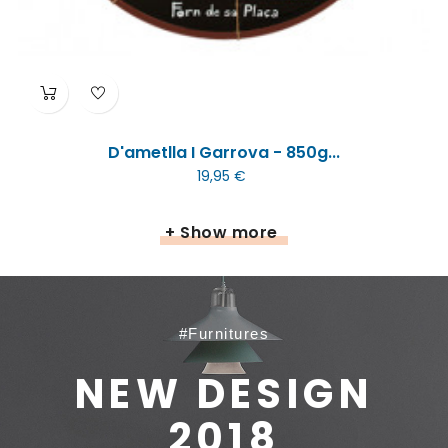
D'ametlla I Garrova - 850g...
19,95 €
+ Show more
#Furnitures
NEW DESIGN
2018