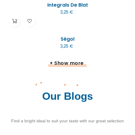
Integrals De Blat
3,25 €
Sègol
3,25 €
+ Show more
+
+
+
+
Our Blogs
Find a bright ideal to suit your taste with our great selection