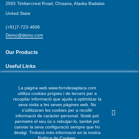
2593 Timbercrest Road, Chisana, Alaska Badalas
United State
(+91)7-723-4608
Demo@demo.com
Our Products

Useful Links

La pàgina web www.forndesaplaca.com
utilitza cookies pròpies i de tercers per a
SUBSCRIU-TE
recopilar informació que ajuda a optimitzar la
seva visita a les seves pàgines web. No
s'utilitzaran les cookies per a recollir
Aquesta web utilitza cookies pròpies i de tercers per
optimitzar i adaptar-se a la vostra navegació i les vostres
informació de caràcter personal. Vostè pot
preferències, entre altres tasques.
Més informació
permetre el seu ús o rebutjar-lo, també pot
canviar la seva configuració sempre que ho
desitgi. Trobarà més informació en la nostra
ACCEPT
Copyright © 2019
Auros.
All rights reserved.
Política de Cookies.