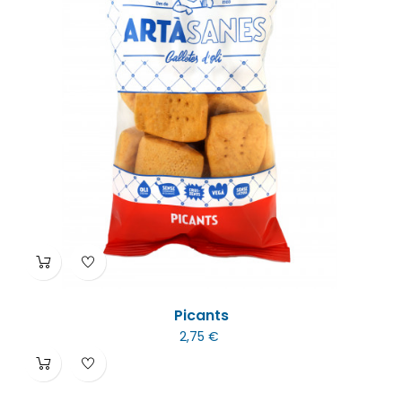
Picants
2,75 €