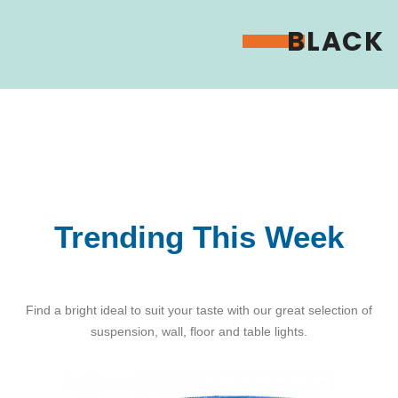
#LIVING
BLACK
The Funel
#LIGHTING
#LIGHTING
&
White
Vega
Sweepers
Ceramics
Table
Lamp
Shop Now
Shop Now
Trending This Week
Shop Now
Find a bright ideal to suit your taste with our great selection of
suspension, wall, floor and table lights.