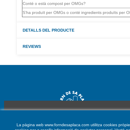
Conté o està compost per OMGs?
S’ha produït per OMGs o conté ingredients produïts per
DETALLS DEL PRODUCTE
REVIEWS
Aquesta web utilitza cookies pròpies i de tercers per optimitza
La pàgina web www.forndesaplaca.com utilitza cookies pròpies i
ACCEPT