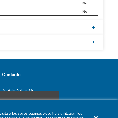
No
No
Contacte
Av. dels Pujols, 19
07570 - Artà (Illes Balears)
tres tasques.
Més informació
971 83 52 32 // WhatsApp: 601 98 52 30
sita a les seves pàgines web. No s'utilitzaran les
info@forndesaplaça.com