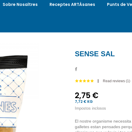
Sobre Nosaltres
Receptes ARTÀsanes
Punts de V
SENSE SAL
Read reviews (
1
)
2,75 €
7,72 € KG
Impostos inclosos
El nostre organisme necessita 
galletes estan pensades perquè