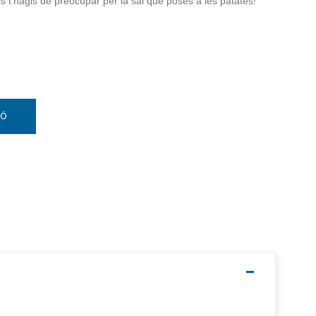
ls t’hagis de preocupar per la sal que poses a les patates!
TÓ