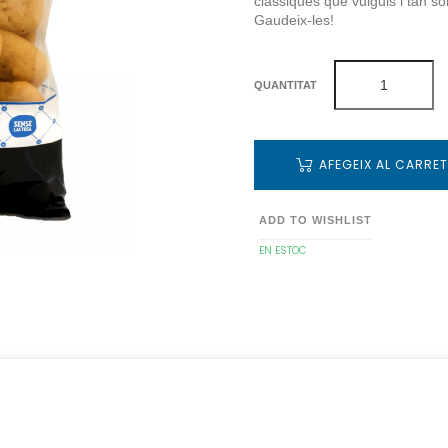
clàssiques que vulguis i tan so
Gaudeix-les!
QUANTITAT
AFEGEIX AL CARRE
ADD TO WISHLIST
EN ESTOC