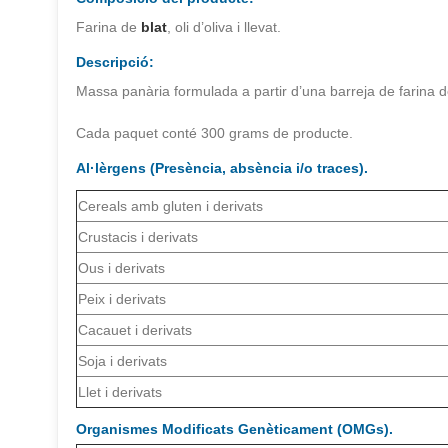
Farina de
blat
, oli d’oliva i llevat.
Descripció:
Massa panària formulada a partir d’una barreja de farina de b
Cada paquet conté 300 grams de producte.
Al·lèrgens (Presència, absència i/o traces).
Cereals amb gluten i derivats
Crustacis i derivats
Ous i derivats
Peix i derivats
Cacauet i derivats
Soja i derivats
Llet i derivats
Organismes Modificats Genèticament (OMGs).