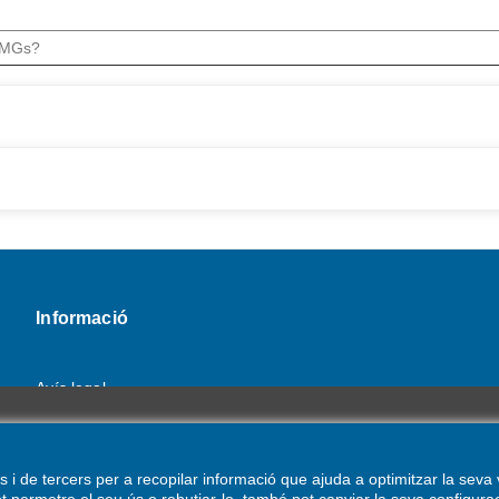
 OMGs?
Informació
Avís legal
Política de Privacitat
r i adaptar-se a la vostra navegació i les vostres preferències, entre al
Política de Galetes
 de tercers per a recopilar informació que ajuda a optimitzar la seva vi