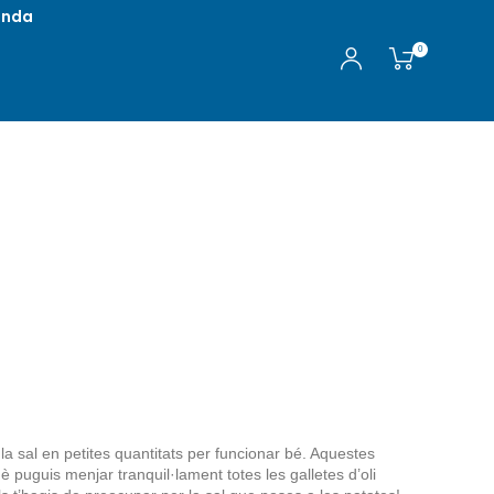
enda
0
la sal en petites quantitats per funcionar bé. Aquestes
 puguis menjar tranquil·lament totes les galletes d’oli