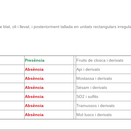
lat, oli i llevat, i posteriorment tallada en unitats rectangulars irregula
Presència
Fruits de closca i derivats
Absència
Api i derivats
Absència
Mostassa i derivats
Absència
Sèsam i derivats
Absència
SO2 i sulfits
Absència
Tramussos i derivats
Absència
Mol·luscs i derivats