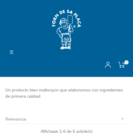
Navegación
☰
de
palanca
0
Un producto bien mallorquín que elaboramos con ingredientes
de primera calidad.

Relevancia
Affichage 1-6 de 6 article(s)