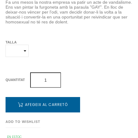
Fa uns mesos la nostra empresa va patir un acte de vandalisme.
Ens van pintar la furgoneta amb la paraula "GAY". En lloc de
deixar-nos vèncer per l'odi, vam decidir donar-li la volta a la
situació i convertir-la en una oportunitat per reivindicar que ser
homosexual no té res de dolent.
TALLA
QUANTITAT
AFEGEIX AL CARRETÓ
ADD TO WISHLIST
EN ESTOC