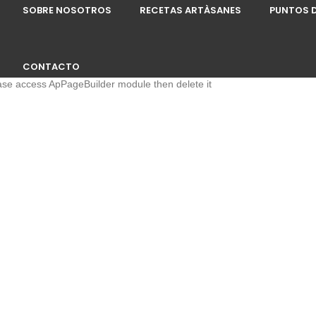
SOBRE NOSOTROS
RECETAS ARTÀSANES
PUNTOS D
CONTACTO
ease access ApPageBuilder module then delete it