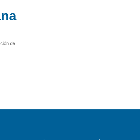
ana
cción de